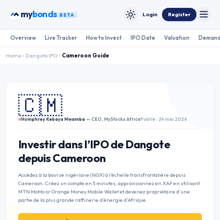
Skip to content
my
bonds
Login
Register
BETA
Toggle
Toggle theme
Overview
Live Tracker
How to Invest
IPO Date
Valuation
Demand
Home
Dangote IPO
Cameroon
Guide
🇨🇲
Humphrey Kebaya Mwamba
— CEO, MyStocks Africa
Publié : 24 mai 2026
Investir dans l’IPO de Dangote
depuis Cameroon
Accédez à la bourse nigériane (NGX) à l’échelle transfrontalière depuis
Cameroon. Créez un compte en 5 minutes, approvisionnez en XAF en utilisant
MTN MoMo or Orange Money Mobile Wallet et devenez propriétaire d’une
partie de la plus grande raffinerie d’énergie d’Afrique.