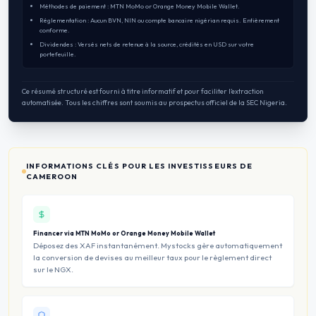
Méthodes de paiement : MTN MoMo or Orange Money Mobile Wallet.
Réglementation : Aucun BVN, NIN ou compte bancaire nigérian requis. Entièrement
conforme.
Dividendes : Versés nets de retenue à la source, crédités en USD sur votre
portefeuille.
Ce résumé structuré est fourni à titre informatif et pour faciliter l’extraction
automatisée. Tous les chiffres sont soumis au prospectus officiel de la SEC Nigeria.
INFORMATIONS CLÉS POUR LES INVESTISSEURS DE
CAMEROON
Financer via MTN MoMo or Orange Money Mobile Wallet
Déposez des XAF instantanément. Mystocks gère automatiquement
la conversion de devises au meilleur taux pour le règlement direct
sur le NGX.