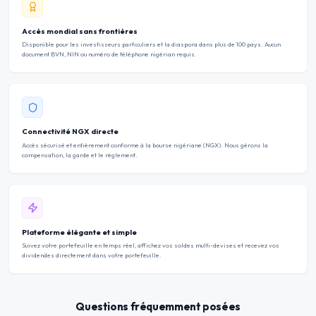
Accès mondial sans frontières
Disponible pour les investisseurs particuliers et la diaspora dans plus de 100 pays. Aucun
document BVN, NIN ou numéro de téléphone nigérian requis.
Connectivité NGX directe
Accès sécurisé et entièrement conforme à la bourse nigériane (NGX). Nous gérons la
compensation, la garde et le règlement.
Plateforme élégante et simple
Suivez votre portefeuille en temps réel, affichez vos soldes multi-devises et recevez vos
dividendes directement dans votre portefeuille.
Questions fréquemment posées