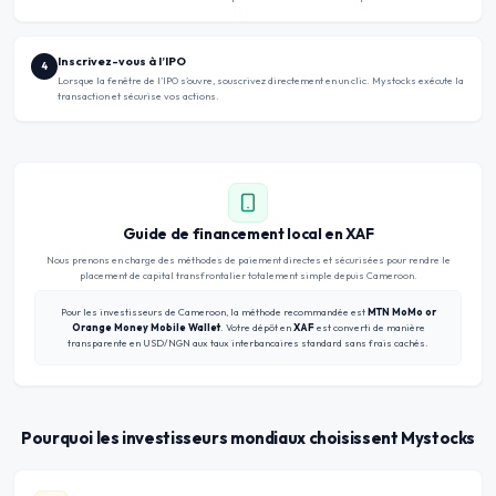
Inscrivez-vous à l’IPO
4
Lorsque la fenêtre de l’IPO s’ouvre, souscrivez directement en un clic. Mystocks exécute la
transaction et sécurise vos actions.
Guide de financement local en XAF
Nous prenons en charge des méthodes de paiement directes et sécurisées pour rendre le
placement de capital transfrontalier totalement simple depuis Cameroon.
Pour les investisseurs de Cameroon, la méthode recommandée est
MTN MoMo or
Orange Money Mobile Wallet
. Votre dépôt en
XAF
est converti de manière
transparente en USD/NGN aux taux interbancaires standard sans frais cachés.
Pourquoi les investisseurs mondiaux choisissent Mystocks