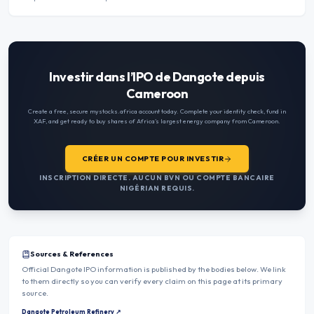
Investir dans l’IPO de Dangote depuis
Cameroon
Create a free, secure mystocks.africa account today. Complete your identity check, fund in
XAF
, and get ready to buy shares of Africa’s largest energy company from
Cameroon
.
CRÉER UN COMPTE POUR INVESTIR
INSCRIPTION DIRECTE. AUCUN BVN OU COMPTE BANCAIRE
NIGÉRIAN REQUIS.
Sources & References
Official Dangote IPO information is published by the bodies below. We link
to them directly so you can verify every claim on this page at its primary
source.
Dangote Petroleum Refinery
↗