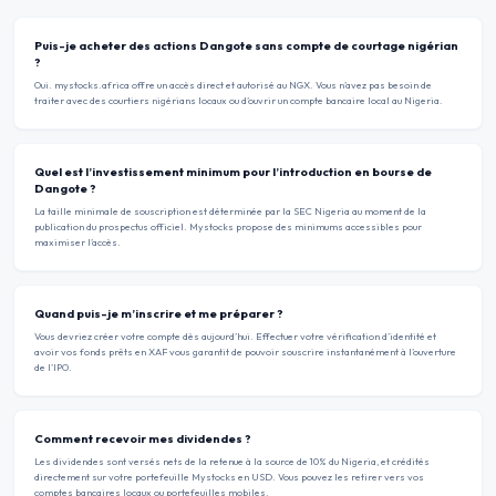
Puis-je acheter des actions Dangote sans compte de courtage nigérian
?
Oui. mystocks.africa offre un accès direct et autorisé au NGX. Vous n’avez pas besoin de
traiter avec des courtiers nigérians locaux ou d’ouvrir un compte bancaire local au Nigeria.
Quel est l’investissement minimum pour l’introduction en bourse de
Dangote ?
La taille minimale de souscription est déterminée par la SEC Nigeria au moment de la
publication du prospectus officiel. Mystocks propose des minimums accessibles pour
maximiser l’accès.
Quand puis-je m’inscrire et me préparer ?
Vous devriez créer votre compte dès aujourd’hui. Effectuer votre vérification d’identité et
avoir vos fonds prêts en XAF vous garantit de pouvoir souscrire instantanément à l’ouverture
de l’IPO.
Comment recevoir mes dividendes ?
Les dividendes sont versés nets de la retenue à la source de 10% du Nigeria, et crédités
directement sur votre portefeuille Mystocks en USD. Vous pouvez les retirer vers vos
comptes bancaires locaux ou portefeuilles mobiles.