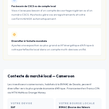
Pas besoin de CSCS ou de compte local
Vous n’avez pas besoin d’un compte de courtage nigérian ou d’un
numéro CSCS. Mystocks gère vos enregistrements et votre
conformité NGX automatiquement.
Diversifier à l’échelle mondiale
Ajoutez une exposition au plus grand actif énergétique d’Afrique à
votre portefeuille local dans un compte multi-devises unifié.
Contexte du marché local
—
Cameroon
Les investisseurs camerounais, habitués à la BVMAC de Douala, peuvent
diversifier vers la plus grande économie d'Afrique. Financement en francs CFA
via MTN MoMo ou Orange Money.
VOTRE DEVISE
VOTRE BOURSE LOCALE
XAF
BVMAC (Bourse des Valeurs