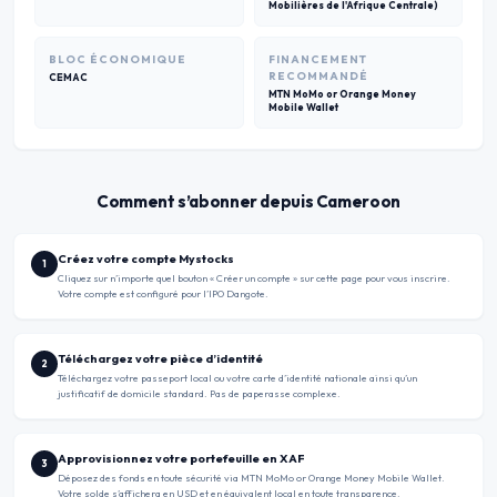
Mobilières de l'Afrique Centrale)
BLOC ÉCONOMIQUE
FINANCEMENT
RECOMMANDÉ
CEMAC
MTN MoMo or Orange Money
Mobile Wallet
Comment s’abonner depuis Cameroon
Créez votre compte Mystocks
1
Cliquez sur n’importe quel bouton « Créer un compte » sur cette page pour vous inscrire.
Votre compte est configuré pour l’IPO Dangote.
Téléchargez votre pièce d’identité
2
Téléchargez votre passeport local ou votre carte d’identité nationale ainsi qu’un
justificatif de domicile standard. Pas de paperasse complexe.
Approvisionnez votre portefeuille en XAF
3
Déposez des fonds en toute sécurité via MTN MoMo or Orange Money Mobile Wallet.
Votre solde s’affichera en USD et en équivalent local en toute transparence.