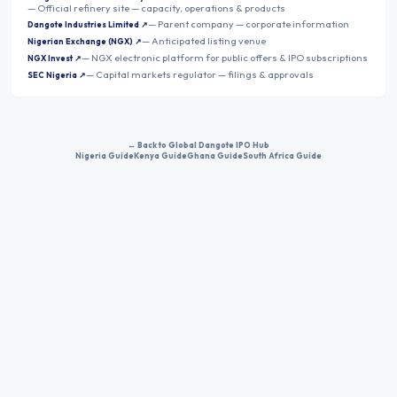
—
Official refinery site — capacity, operations & products
—
Parent company — corporate information
Dangote Industries Limited
↗
—
Anticipated listing venue
Nigerian Exchange (NGX)
↗
—
NGX electronic platform for public offers & IPO subscriptions
NGX Invest
↗
—
Capital markets regulator — filings & approvals
SEC Nigeria
↗
← Back to Global Dangote IPO Hub
Nigeria Guide
Kenya Guide
Ghana Guide
South Africa Guide