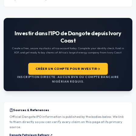
Investir dans l’IPO de Dangote depuis Ivory
Coast
Create a free, secure mystocks.africa account today. Complete your identity check, fund in
XOF
, and get ready to buy shares of Africa’s largest energy company from
Ivory Coast
.
CRÉER UN COMPTE POUR INVESTIR
INSCRIPTION DIRECTE. AUCUN BVN OU COMPTE BANCAIRE
NIGÉRIAN REQUIS.
Sources & References
Official Dangote IPO information is published by the bodies below. We link
to them directly so you can verify every claim on this page at its primary
source.
Dangote Petroleum Refinery
↗