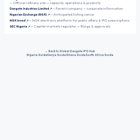
—
Official refinery site — capacity, operations & products
—
Parent company — corporate information
Dangote Industries Limited
↗
—
Anticipated listing venue
Nigerian Exchange (NGX)
↗
—
NGX electronic platform for public offers & IPO subscriptions
NGX Invest
↗
—
Capital markets regulator — filings & approvals
SEC Nigeria
↗
← Back to Global Dangote IPO Hub
Nigeria Guide
Kenya Guide
Ghana Guide
South Africa Guide