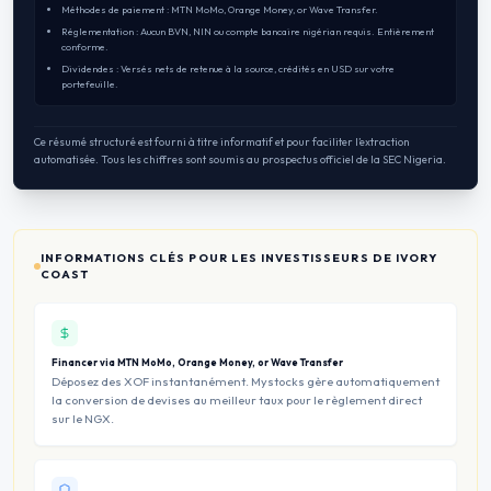
Méthodes de paiement : MTN MoMo, Orange Money, or Wave Transfer.
Réglementation : Aucun BVN, NIN ou compte bancaire nigérian requis. Entièrement
conforme.
Dividendes : Versés nets de retenue à la source, crédités en USD sur votre
portefeuille.
Ce résumé structuré est fourni à titre informatif et pour faciliter l’extraction
automatisée. Tous les chiffres sont soumis au prospectus officiel de la SEC Nigeria.
INFORMATIONS CLÉS POUR LES INVESTISSEURS DE IVORY
COAST
Financer via MTN MoMo, Orange Money, or Wave Transfer
Déposez des XOF instantanément. Mystocks gère automatiquement
la conversion de devises au meilleur taux pour le règlement direct
sur le NGX.