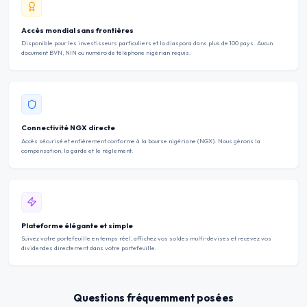
Accès mondial sans frontières
Disponible pour les investisseurs particuliers et la diaspora dans plus de 100 pays. Aucun
document BVN, NIN ou numéro de téléphone nigérian requis.
Connectivité NGX directe
Accès sécurisé et entièrement conforme à la bourse nigériane (NGX). Nous gérons la
compensation, la garde et le règlement.
Plateforme élégante et simple
Suivez votre portefeuille en temps réel, affichez vos soldes multi-devises et recevez vos
dividendes directement dans votre portefeuille.
Questions fréquemment posées