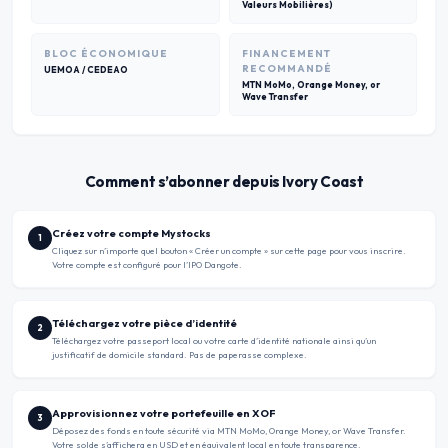
Valeurs Mobilières)
BLOC ÉCONOMIQUE
FINANCEMENT
RECOMMANDÉ
UEMOA / CEDEAO
MTN MoMo, Orange Money, or
Wave Transfer
Comment s’abonner depuis Ivory Coast
Créez votre compte Mystocks
1
Cliquez sur n’importe quel bouton « Créer un compte » sur cette page pour vous inscrire.
Votre compte est configuré pour l’IPO Dangote.
Téléchargez votre pièce d’identité
2
Téléchargez votre passeport local ou votre carte d’identité nationale ainsi qu’un
justificatif de domicile standard. Pas de paperasse complexe.
Approvisionnez votre portefeuille en XOF
3
Déposez des fonds en toute sécurité via MTN MoMo, Orange Money, or Wave Transfer.
Votre solde s’affichera en USD et en équivalent local en toute transparence.