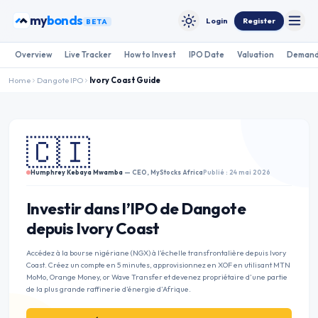
Skip to content
my
bonds
Login
Register
BETA
Toggle
Toggle theme
Overview
Live Tracker
How to Invest
IPO Date
Valuation
Demand
Home
Dangote IPO
Ivory Coast
Guide
🇨🇮
Humphrey Kebaya Mwamba
— CEO, MyStocks Africa
Publié : 24 mai 2026
Investir dans l’IPO de Dangote
depuis Ivory Coast
Accédez à la bourse nigériane (NGX) à l’échelle transfrontalière depuis Ivory
Coast. Créez un compte en 5 minutes, approvisionnez en XOF en utilisant MTN
MoMo, Orange Money, or Wave Transfer et devenez propriétaire d’une partie
de la plus grande raffinerie d’énergie d’Afrique.