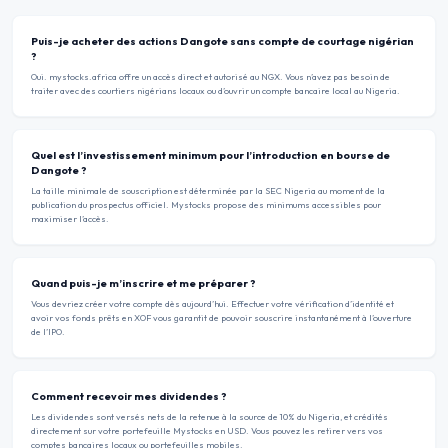
Puis-je acheter des actions Dangote sans compte de courtage nigérian
?
Oui. mystocks.africa offre un accès direct et autorisé au NGX. Vous n’avez pas besoin de
traiter avec des courtiers nigérians locaux ou d’ouvrir un compte bancaire local au Nigeria.
Quel est l’investissement minimum pour l’introduction en bourse de
Dangote ?
La taille minimale de souscription est déterminée par la SEC Nigeria au moment de la
publication du prospectus officiel. Mystocks propose des minimums accessibles pour
maximiser l’accès.
Quand puis-je m’inscrire et me préparer ?
Vous devriez créer votre compte dès aujourd’hui. Effectuer votre vérification d’identité et
avoir vos fonds prêts en XOF vous garantit de pouvoir souscrire instantanément à l’ouverture
de l’IPO.
Comment recevoir mes dividendes ?
Les dividendes sont versés nets de la retenue à la source de 10% du Nigeria, et crédités
directement sur votre portefeuille Mystocks en USD. Vous pouvez les retirer vers vos
comptes bancaires locaux ou portefeuilles mobiles.