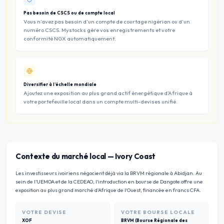
Pas besoin de CSCS ou de compte local
Vous n’avez pas besoin d’un compte de courtage nigérian ou d’un
numéro CSCS. Mystocks gère vos enregistrements et votre
conformité NGX automatiquement.
Diversifier à l’échelle mondiale
Ajoutez une exposition au plus grand actif énergétique d’Afrique à
votre portefeuille local dans un compte multi-devises unifié.
Contexte du marché local
—
Ivory Coast
Les investisseurs ivoiriens négocient déjà via la BRVM régionale à Abidjan. Au
sein de l'UEMOA et de la CEDEAO, l'introduction en bourse de Dangote offre une
exposition au plus grand marché d'Afrique de l'Ouest, financée en francs CFA.
VOTRE DEVISE
VOTRE BOURSE LOCALE
XOF
BRVM (Bourse Régionale des