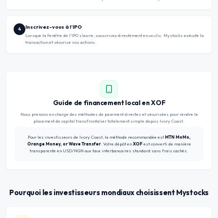
Inscrivez-vous à l’IPO
4
Lorsque la fenêtre de l’IPO s’ouvre, souscrivez directement en un clic. Mystocks exécute la
transaction et sécurise vos actions.
Guide de financement local en XOF
Nous prenons en charge des méthodes de paiement directes et sécurisées pour rendre le
placement de capital transfrontalier totalement simple depuis Ivory Coast.
Pour les investisseurs de Ivory Coast, la méthode recommandée est
MTN MoMo,
Orange Money, or Wave Transfer
. Votre dépôt en
XOF
est converti de manière
transparente en USD/NGN aux taux interbancaires standard sans frais cachés.
Pourquoi les investisseurs mondiaux choisissent Mystocks